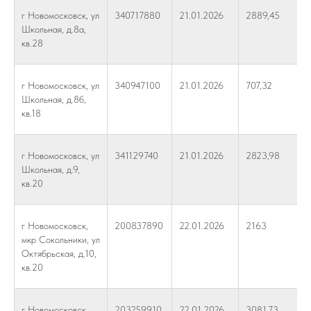
г Новомосковск, ул
340717880
21.01.2026
2889,45
Школьная, д.8а,
кв.28
г Новомосковск, ул
340947100
21.01.2026
707,32
Школьная, д.8б,
кв.18
г Новомосковск, ул
341129740
21.01.2026
2823,98
Школьная, д.9,
кв.20
г Новомосковск,
200837890
22.01.2026
2163
мкр Сокольники, ул
Октябрьская, д.10,
кв.20
г Новомосковск,
203259910
22.01.2026
3081,73