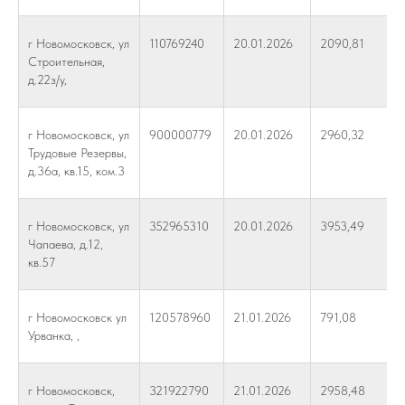
г Новомосковск, ул
110769240
20.01.2026
2090,81
Строительная,
д.22з/у,
г Новомосковск, ул
900000779
20.01.2026
2960,32
Трудовые Резервы,
д.36а, кв.15, ком.3
г Новомосковск, ул
352965310
20.01.2026
3953,49
Чапаева, д.12,
кв.57
г Новомосковск ул
120578960
21.01.2026
791,08
Урванка, ,
г Новомосковск,
321922790
21.01.2026
2958,48