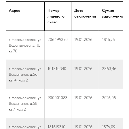
Адрес
Номер
Дата
Сумма
лицевого
отключения
задолженност
счета
г Новомосковск, ул
206499370
19.01.2026
1816,75
Водопьянова, д.10,
кв.70
г Новомосковск, ул
101310340
19.01.2026
2363,46
Вокзальная, д.56,
кв.14, ком.2
г Новомосковск, ул
900001083
19.01.2026
2026,05
Вокзальная, д.58,
кв.7, ком.2
г Новомосковск, ул
181619310
19.01.2026
1576,09