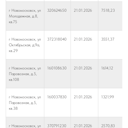
г Новомосковск, ул
320624650
21.01.2026
7518,23
Молодежная, д.8,
кв.75
г Новомосковск, ул
372318040
21.01.2026
3551,37
Октябрьская, д.9а,
кв.29
г Новомосковск, ул
160108630
21.01.2026
1614,12
Паровозная, д.5,
кв.108
г Новомосковск, ул
160037830
21.01.2026
1321,99
Паровозная, д.5,
кв.38
г Новомосковск, ул
370791230
21.01.2026
2570,83