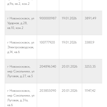
д.9а, кв.2, ком.2
г Новомосковск, ул
900000987
19.01.2026
3891,49
Ударная, д.28,
кв.10, ком.2
г Новомосковск, ул
100777920
19.01.2026
3380,9
Электрозаводская,
д.14, кв.6
г Новомосковск,
204896340
20.01.2026
3253,35
мкр Сокольники, ул
Луговая, д.27, кв.5
г Новомосковск,
203855090
20.01.2026
11147,42
мкр Сокольники, ул
Луговая, д.31а,
кв.6