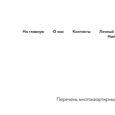
Центр обслуживания потребит
Диспетчерская сетевой ко
На главную
О нас
Контакты
Личный 
Нап
Перечень многоквартирных