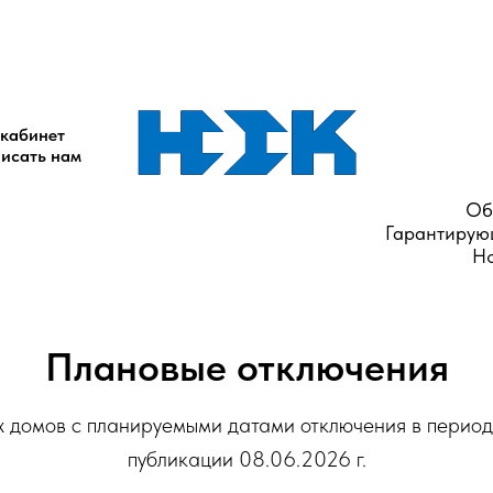
елей: г. Новомосковск, ул. Калинина, д. 15.
+7 (48762) 7-00-51 +7-9
мпании ООО "ПромЭнергоСбыт":
+7 (48762) 6-23-64
(по вопросам ава
кабинет
исать нам
Об
Гарантирую
Но
Плановые отключения
 домов с планируемыми датами отключения в период 1
публикации 08.06.2026 г.