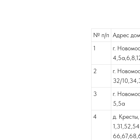
№ п/п
Адрес до
1
г. Новомос
4,5а,6,8,1
2
г. Новомос
32/10,34,
3
г. Новомос
5,5а
4
д. Кресты,
1,31,52,5
66,67,68,6