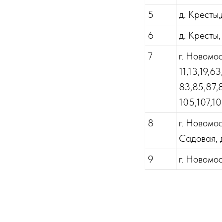
5
д. Кресты,д
6
д. Кресты,
7
г. Новомос
11,13,19,63
83,85,87,8
105,107,10
8
г. Новомос
Садовая, д
9
г. Новомос