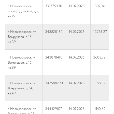
г Новомосковск,
331775430
14.07.2026
1302,46
проезд Донской, д.2,
кв.79
г Новомосковск, ул
343828180
14.07.2026
13735,27
Вахрушева, д.16,
кв.39
г Новомосковск, ул
343878410
14.07.2026
3603,79
Вахрушева, д.16,
кв.89
г Новомосковск, ул
343588290
14.07.2026
5168,82
Вахрушева, д.34,
кв.49
г Новомосковск, ул
344429070
14.07.2026
11140,69
Гвардейская, д.25,