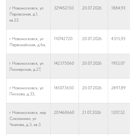
г Новомосковск, ул
329452150
20.07.2026
1884,93
Паровозная, д.1,
кв.53
г Новомосковск, ул
110742720
20.07.2026
4315,93
Первомайская, д.6а,
г Новомосковск, ул
142375060
20.07.2026
1953,07
Пионерская, д.27,
г Новомосковск, ул
145073650
20.07.2026
2497,89
Пискова, д.33,
г Новомосковск, мкр
201460660
21.07.2026
1207,52
Сокольники, ул
Чкалова, д.3, кв.3