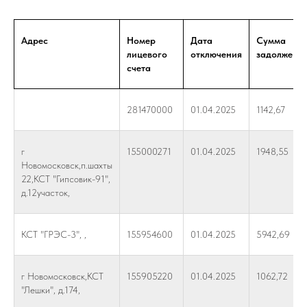
Адрес
Номер
Дата
Сумма
лицевого
отключения
задолженн
счета
281470000
01.04.2025
1142,67
г
155000271
01.04.2025
1948,55
Новомосковск,п.шахты
22,КСТ "Гипсовик-91",
д.12участок,
КСТ "ГРЭС-3", ,
155954600
01.04.2025
5942,69
г Новомосковск,КСТ
155905220
01.04.2025
1062,72
"Лешки", д.174,