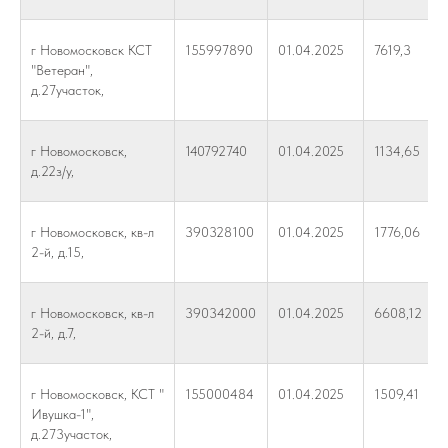
г Новомосковск КСТ
155997890
01.04.2025
7619,3
"Ветеран",
д.27участок,
г Новомосковск,
140792740
01.04.2025
1134,65
д.22з/у,
г Новомосковск, кв-л
390328100
01.04.2025
1776,06
2-й, д.15,
г Новомосковск, кв-л
390342000
01.04.2025
6608,12
2-й, д.7,
г Новомосковск, КСТ "
155000484
01.04.2025
1509,41
Ивушка-1",
д.273участок,