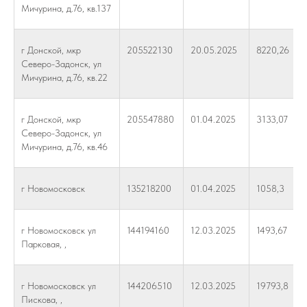
Мичурина, д.76, кв.137
г Донской, мкр
205522130
20.05.2025
8220,26
Северо-Задонск, ул
Мичурина, д.76, кв.22
г Донской, мкр
205547880
01.04.2025
3133,07
Северо-Задонск, ул
Мичурина, д.76, кв.46
г Новомосковск
135218200
01.04.2025
1058,3
г Новомосковск ул
144194160
12.03.2025
1493,67
Парковая, ,
г Новомосковск ул
144206510
12.03.2025
19793,8
Пискова, ,