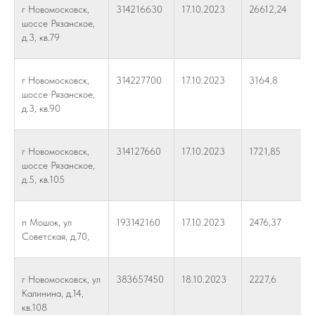
г Новомосковск,
314216630
17.10.2023
26612,24
шоссе Рязанское,
д.3, кв.79
г Новомосковск,
314227700
17.10.2023
3164,8
шоссе Рязанское,
д.3, кв.90
г Новомосковск,
314127660
17.10.2023
1721,85
шоссе Рязанское,
д.5, кв.105
п Мошок, ул
193142160
17.10.2023
2476,37
Советская, д.70,
г Новомосковск, ул
383657450
18.10.2023
2227,6
Калинина, д.14,
кв.108