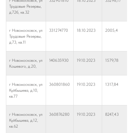
г Новомосковск, ул
332901810
18.10.2023
33298,17
Трудовые Резервы,
д.72б, кв.32
г Новомосковск, ул
331274770
18.10.2023
2005,4
Трудовые Резервы,
д.73, кв.11
г Новомосковск, ул
140635930
19.10.2023
1579,78
Кошевого, д.20,
г Новомосковск, ул
360801860
19.10.2023
1317,84
Куйбышева, д.10,
кв.77
г Новомосковск, ул
360876280
19.10.2023
8247,43
Куйбышева, д.12,
кв.62