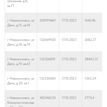
Школьная, д.8,
кв.77
г Новомосковск, ул
328991460
17.10.2023
1645,96
Депо, д.15, кв.10
г Новомосковск, ул
132069920
17.10.2023
2682,27
Депо, д.18, кв.19
г Новомосковск, ул
132326830
17.10.2023
28403,31
Депо, д.19, кв.67
г Новомосковск, ул
132330680
17.10.2023
1365,29
Депо, д.20, кв.1
г Новомосковск, ул
383346230
17.10.2023
2773,4
Коммунистическая,