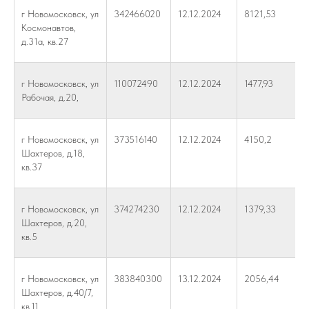
г Новомосковск, ул
342466020
12.12.2024
8121,53
Космонавтов,
д.31а, кв.27
г Новомосковск, ул
110072490
12.12.2024
1477,93
Рабочая, д.20,
г Новомосковск, ул
373516140
12.12.2024
4150,2
Шахтеров, д.18,
кв.37
г Новомосковск, ул
374274230
12.12.2024
1379,33
Шахтеров, д.20,
кв.5
г Новомосковск, ул
383840300
13.12.2024
2056,44
Шахтеров, д.40/7,
кв.11