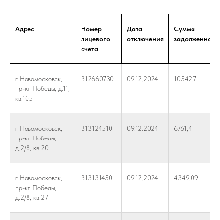
Адрес
Номер
Дата
Сумма
лицевого
отключения
задолженност
счета
г Новомосковск,
312660730
09.12.2024
10542,7
пр-кт Победы, д.11,
кв.105
г Новомосковск,
313124510
09.12.2024
6761,4
пр-кт Победы,
д.2/8, кв.20
г Новомосковск,
313131450
09.12.2024
4349,09
пр-кт Победы,
д.2/8, кв.27