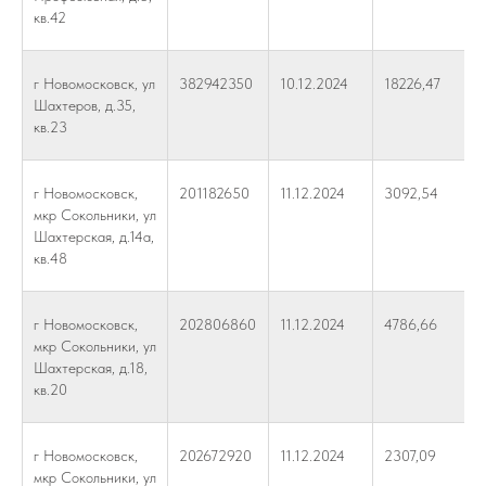
кв.42
г Новомосковск, ул
382942350
10.12.2024
18226,47
Шахтеров, д.35,
кв.23
г Новомосковск,
201182650
11.12.2024
3092,54
мкр Сокольники, ул
Шахтерская, д.14а,
кв.48
г Новомосковск,
202806860
11.12.2024
4786,66
мкр Сокольники, ул
Шахтерская, д.18,
кв.20
г Новомосковск,
202672920
11.12.2024
2307,09
мкр Сокольники, ул