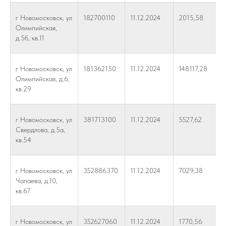
г Новомосковск, ул
182700110
11.12.2024
2015,58
Олимпийская,
д.5б, кв.11
г Новомосковск, ул
181362150
11.12.2024
148117,28
Олимпийская, д.6,
кв.29
г Новомосковск, ул
381713100
11.12.2024
5527,62
Свердлова, д.5а,
кв.54
г Новомосковск, ул
352886370
11.12.2024
7029,38
Чапаева, д.10,
кв.67
г Новомосковск, ул
352627060
11.12.2024
1770,56