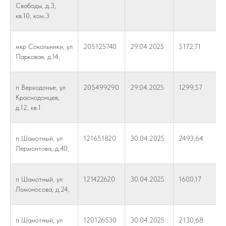
Свободы, д.3,
кв.10, ком.3
мкр Сокольники, ул
205125740
29.04.2025
5172,71
Парковая, д.14,
п Верходонье, ул
205499290
29.04.2025
1299,57
Краснодонцев,
д.12, кв.1
п Шамотный, ул
121651820
30.04.2025
2493,64
Лермонтова, д.40,
п Шамотный, ул
121422620
30.04.2025
1600,17
Ломоносова, д.24,
п Шамотный, ул
120126530
30.04.2025
2130,68