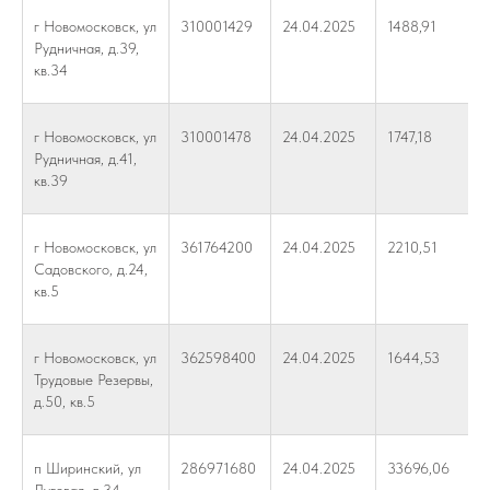
г Новомосковск, ул
310001429
24.04.2025
1488,91
Рудничная, д.39,
кв.34
г Новомосковск, ул
310001478
24.04.2025
1747,18
Рудничная, д.41,
кв.39
г Новомосковск, ул
361764200
24.04.2025
2210,51
Садовского, д.24,
кв.5
г Новомосковск, ул
362598400
24.04.2025
1644,53
Трудовые Резервы,
д.50, кв.5
п Ширинский, ул
286971680
24.04.2025
33696,06