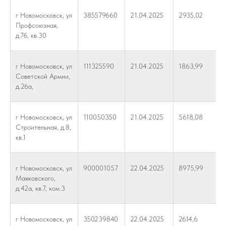
г Новомосковск, ул
385579660
21.04.2025
2935,02
Профсоюзная,
д.7б, кв.30
г Новомосковск, ул
111325590
21.04.2025
1863,99
Советской Армии,
д.26а,
г Новомосковск, ул
110050350
21.04.2025
5618,08
Строительная, д.8,
кв.1
г Новомосковск, ул
900001057
22.04.2025
8975,99
Маяковского,
д.42а, кв.7, ком.3
г Новомосковск, ул
350239840
22.04.2025
2614,6