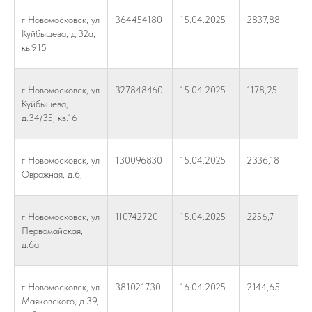
г Новомосковск, ул
364454180
15.04.2025
2837,88
Куйбышева, д.32а,
кв.915
г Новомосковск, ул
327848460
15.04.2025
1178,25
Куйбышева,
д.34/35, кв.16
г Новомосковск, ул
130096830
15.04.2025
2336,18
Овражная, д.6,
г Новомосковск, ул
110742720
15.04.2025
2256,7
Первомайская,
д.6а,
г Новомосковск, ул
381021730
16.04.2025
2144,65
Маяковского, д.39,