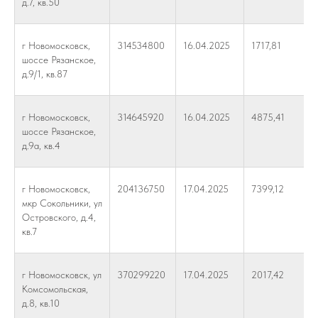
д.7, кв.50
г Новомосковск,
314534800
16.04.2025
1717,81
шоссе Рязанское,
д.9/1, кв.87
г Новомосковск,
314645920
16.04.2025
4875,41
шоссе Рязанское,
д.9а, кв.4
г Новомосковск,
204136750
17.04.2025
7399,12
мкр Сокольники, ул
Островского, д.4,
кв.7
г Новомосковск, ул
370299220
17.04.2025
2017,42
Комсомольская,
д.8, кв.10