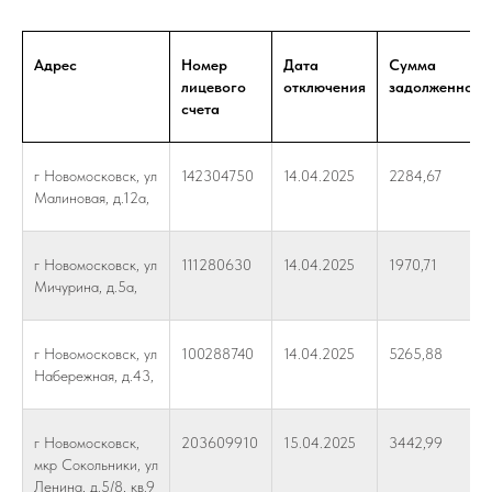
Адрес
Номер
Дата
Сумма
лицевого
отключения
задолженност
счета
г Новомосковск, ул
142304750
14.04.2025
2284,67
Малиновая, д.12а,
г Новомосковск, ул
111280630
14.04.2025
1970,71
Мичурина, д.5а,
г Новомосковск, ул
100288740
14.04.2025
5265,88
Набережная, д.43,
г Новомосковск,
203609910
15.04.2025
3442,99
мкр Сокольники, ул
Ленина, д.5/8, кв.9